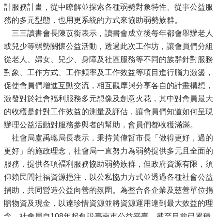
計服務計畫，從中瞭解並探索各種弱勢對象特性、從事公益服
務的多元型態，也用更系統的方式來協助弱勢族群。
三三讀書會長陳苡銜表示，讀書會成立後每年都會舉辦老人
或兒少等弱勢關懷公益活動，透過此次工作坊，讓會員們分組
從老人、婦女、兒少、身障及社區服務等不同的族群針對服務
對象、工作方式、工作頻率及工作效益等項目進行腦力激盪，
促使會員們增進互動交流，相互觀摩與分享各自的計畫構想，
激發對於社會褔利服務多元想像及創意火花，其中對會員最大
的收穫是針對工作效益的測量及評估，讓會員們知道如何呈現
辦理公益活動對服務參與者的幫助，會員們都收穫滿滿。
社會局盧禹璁局長表示，秉持黃偉哲市長「做得更好，過的
更好」的施政理念，社會局一直努力為弱勢提供多元且全面的
服務，提供各項褔利服務協助弱勢族群，但政府資源有限，須
仰賴民間社福資源挹注，以公私協力方式並透過各種社會公益
捐助，共同營造公益向善的氛圍。為整合各企業及慈善單位捐
贈物資及現金，以達珍惜資源並將資源運用達到最大效益的理
念，社會局自108年起創設臺南市公益平臺，截至目前已累積