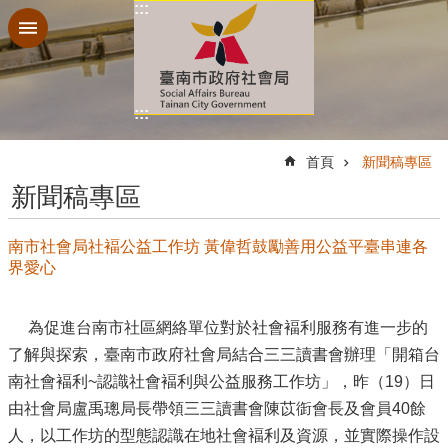
:::
跳到主要內容區塊
:::
:::
首頁
新聞稿專區
新聞稿專區
南市社會局社褔公益工作坊 黃偉哲鼓勵善用公益平臺串連各
界愛心
為促進台南市社區網絡單位對於社會褔利服務有進一步的
了解與探索，臺南市政府社會局結合三三讀書會辦理「開箱台
南社會褔利~認識社會褔利與公益服務工作坊」，昨（19）日
由社會局盧禹璁局長帶領三三讀書會陳苡衘會長及會員40餘
人，以工作坊的型態認識在地社會褔利及資源，並實際操作設