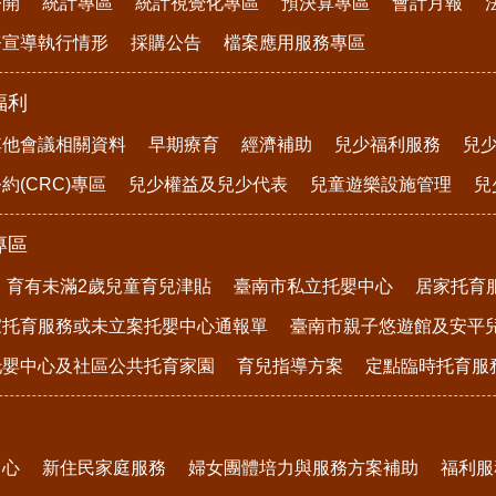
公開
統計專區
統計視覺化專區
預決算專區
會計月報
務宣導執行情形
採購公告
檔案應用服務專區
福利
其他會議相關資料
早期療育
經濟補助
兒少福利服務
兒
約(CRC)專區
兒少權益及兒少代表
兒童遊樂設施管理
兒
專區
育有未滿2歲兒童育兒津貼
臺南市私立托嬰中心
居家托育
家托育服務或未立案托嬰中心通報單
臺南市親子悠遊館及安平
托嬰中心及社區公共托育家園
育兒指導方案
定點臨時托育服
中心
新住民家庭服務
婦女團體培力與服務方案補助
福利服