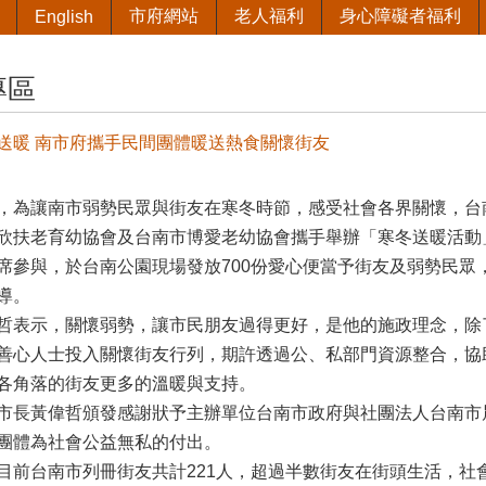
市府網站
老人福利
身心障礙者福利
English
專區
送暖 南市府攜手民間團體暖送熱食關懷街友
，為讓南市弱勢民眾與街友在寒冬時節，感受社會各界關懷，台
欣扶老育幼協會及台南市博愛老幼協會攜手舉辦「寒冬送暖活動」
席參與，於台南公園現場發放700份愛心便當予街友及弱勢民眾
導。
哲表示，關懷弱勢，讓市民朋友過得更好，是他的施政理念，除
善心人士投入關懷街友行列，期許透過公、私部門資源整合，協
各角落的街友更多的溫暖與支持。
市長黃偉哲頒發感謝狀予主辦單位台南市政府與社團法人台南市
團體為社會公益無私的付出。
目前台南市列冊街友共計221人，超過半數街友在街頭生活，社