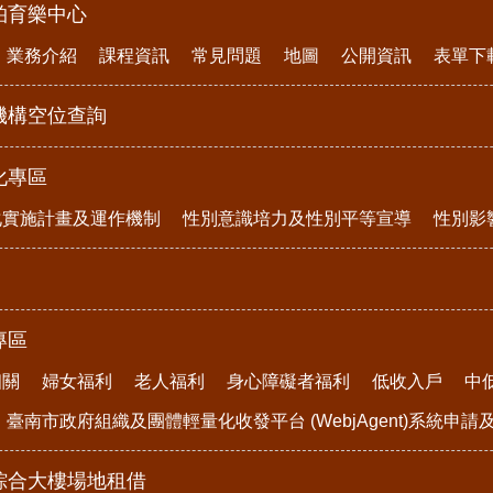
柏育樂中心
業務介紹
課程資訊
常見問題
地圖
公開資訊
表單下
機構空位查詢
化專區
化實施計畫及運作機制
性別意識培力及性別平等宣導
性別影
專區
相關
婦女福利
老人福利
身心障礙者福利
低收入戶
中
臺南市政府組織及團體輕量化收發平台 (WebjAgent)系統申
綜合大樓場地租借