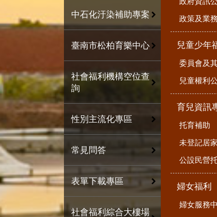
政府資訊
中石化汙染補助專案
政策及業
兒童少年
臺南市松柏育樂中心
委員會及
社會福利機構空位查
兒童權利公
詢
育兒資訊
性別主流化專區
托育補助
未登記居
常見問答
公設民營
表單下載專區
婦女福利
婦女服務
社會福利綜合大樓場