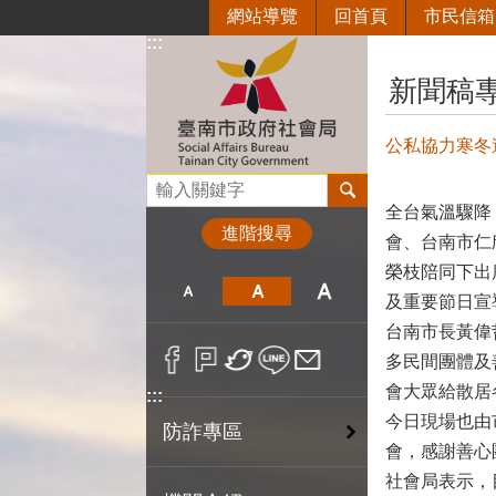
網站導覽
回首頁
市民信箱
跳到主要內容區塊
:::
:::
新聞稿
公私協力寒冬
搜尋
全台氣溫驟降
進階搜尋
會、台南市仁
榮枝陪同下出
及重要節日宣
台南市長黃偉
多民間團體及
會大眾給散居
:::
今日現場也由
防詐專區
會，感謝善心
社會局表示，