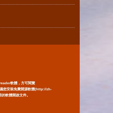
reader軟體，方可閱覽
免費開源軟體(http://zh-
) 或以您慣用的軟體開啟文件。