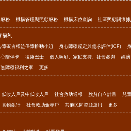
與服務
機構管理與照顧服務
機構床位查詢
社區照顧關懷據
者福利
心障礙者權益保障推動小組
身心障礙鑑定與需求評估(ICF)
愛心陪伴卡
復康巴士
個人照顧、家庭支持、社會參與
經濟
府無障礙福利之家
更多
低收入戶及中低收入戶
社會救助通報
脫貧自立計畫
兒
實物銀行
社會救助金專戶
其他民間資源運用
更多