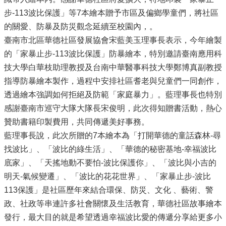
步-113波比保護」等7本繪本贈予市區及偏鄉學童們，將社區
的關愛、防暴及防災觀念延續至校園內，。
臺南市北區華德社區發展協會宋藍美玉理事長表示，今年繪製
的「家暴止步-113波比保護」防暴繪本，特別邀請臺南應用科
技大學白華枝助理教授及台南中華醫事科技大學鄭博真副教授
指導防暴繪本製作，過程中安排社區耆老與兒童們一同創作，
透過繪本強調如何拒絕及防範「家庭暴力」。藍理事長也特別
感謝臺南市巡守大隊大隊長宋俊明，此次得知贈書活動，熱心
贊助書籍印製費用，共同傳遞美好事務。
藍理事長說，此次所贈的7本繪本為「打開華德的童話森林-尋
找波比」、「波比的綠生活」、「華德的秘密基地-幸福波比
底家」、「天搖地動不要怕-波比保護你」、「波比與小吉的
明天-氣候變遷」、「波比的花花世界」、「家暴止步-波比
113保護」是社區歷年來結合環保、防災、文化 、藝術、警
政、社政等串連許多社會關懷及生活教育，華德社區故事繪本
發行，最大目的就是希望透過幸福波比愛的傳遞分享給更多小