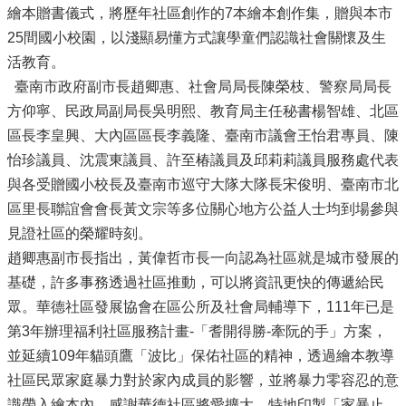
繪本贈書儀式，將歷年社區創作的7本繪本創作集，贈與本市
25間國小校園，以淺顯易懂方式讓學童們認識社會關懷及生
活教育。
臺南市政府副市長趙卿惠、社會局局長陳榮枝、警察局局長
方仰寧、民政局副局長吳明熙、教育局主任秘書楊智雄、北區
區長李皇興、大內區區長李義隆、臺南市議會王怡君專員、陳
怡珍議員、沈震東議員、許至椿議員及邱莉莉議員服務處代表
與各受贈國小校長及臺南市巡守大隊大隊長宋俊明、臺南市北
區里長聯誼會會長黃文宗等多位關心地方公益人士均到場參與
見證社區的榮耀時刻。
趙卿惠副市長指出，黃偉哲市長一向認為社區就是城市發展的
基礎，許多事務透過社區推動，可以將資訊更快的傳遞給民
眾。華德社區發展協會在區公所及社會局輔導下，111年已是
第3年辦理福利社區服務計畫-「耆開得勝-牽阮的手」方案，
並延續109年貓頭鷹「波比」保佑社區的精神，透過繪本教導
社區民眾家庭暴力對於家內成員的影響，並將暴力零容忍的意
識帶入繪本內。感謝華德社區將愛擴大，特地印製「家暴止