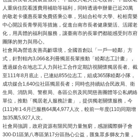
人重病住院看護費用補助等福利，同時透過申辦量已近20萬
的敬老卡優惠長輩免費搭乘公車，另結合松年大學、松柏育樂
中心開設長青學苑等措施，促進台南市長者健康樂活、活躍老
化，用具體的福利與服務，讓臺南市的長輩們都能感受到市府
團隊的努力與用心。
社會局為營造友善高齡環境，全國首創以「一戶一睦鄰」方
式，針對轄內3,066名列冊獨居長輩推動「睦鄰志工計畫」，
透過媒合在地志工人力與社工合作定期訪視關懷獨居長者。截
至111年8月底止，已連結855位志工，組成365隊睦鄰小隊，
成功媒合1,640位社區獨居長者；同時也持續結合民政局、衛
生局、消防局、警察局、各區公所及民間慈善團體等公私網絡
單位，推動「獨居老人服務計畫」，提供獨老關懷服務，今
(111)年1-6月已服務64萬4,977人次，較前一年度(110)同期增
加35萬5,927人次。
社會局強調，政府資源有限民間力量無窮，感謝國際獅子會
300-D1區第八專區第17分區熱心公益，匯集眾多獅友力量，