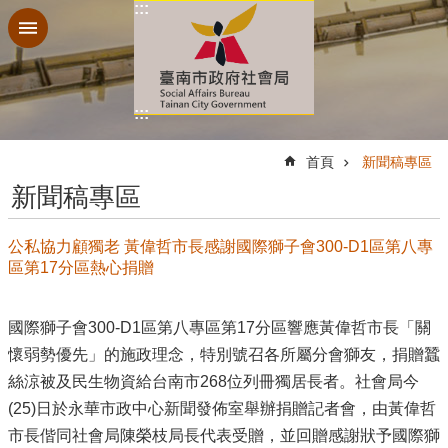
:::
跳到主要內容區塊
:::
:::
首頁
新聞稿專區
新聞稿專區
公私協力顧獨老 黃偉哲市長感謝國際獅子會300-D1區第八專
區第17分區熱心捐贈
國際獅子會300-D1區第八專區第17分區響應黃偉哲市長「關
懷弱勢優先」的施政理念，特別號召各所屬分會獅友，捐贈蠶
絲涼被及民生物資給台南市268位列冊獨居長者。社會局今
(25)日於永華市政中心新聞發佈室舉辦捐贈記者會，由黃偉哲
市長偕同社會局陳榮枝局長代表受贈，並回贈感謝狀予國際獅