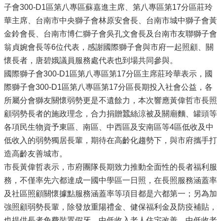
子會300-D1區第八專區蘇嘉進主席、第八專區第17分區莊玲
華主席、台南市中央獅子會林原安會長、台南市城中獅子會黃
金鈴會長、台南市博仁獅子會吳孔文會長及台南市友聯獅子會
翁貞婉會長等6位代表，感謝國際獅子會與市府一起照顧、關
懷長者，唐碧娥議員服務處代表也到場共同參與。
國際獅子會300-D1區第八專區第17分區主席莊玲華表示，國
際獅子會300-D1區第八專區第17分區長期投入社會公益，各
所屬分會獅友關懷弱勢更是不遺餘力，本次響應黃偉哲市長照
顧弱勢長者的施政理念，合力捐贈蠶絲涼被及關廟麵、罐頭等
各項民生物資予東區、南區、中西區及安南區等4區低收及中
低收入的弱勢獨居長輩，期待在高齡化趨勢下，與市府攜手打
造高齡友善城市。
市長黃偉哲表示，市府團隊長期致力推動全面性的長者福利服
務，不僅率先六都達成一國中學區一日照，在長照服務涵蓋率
及社區照顧關懷據點服務涵蓋率等項目都是六都第一；另為加
強照顧弱勢長輩，除發放重陽禮金、健保福利金及防疫補貼，
也提供長者免費裝置假牙、中低收入老人住宅改善、中低收老