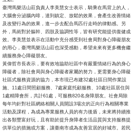
臺灣馬樂活山莊負責人李美慧女士表示，騎乘在馬背上的人，
大腦會分泌腦內啡，達到鎮定、放鬆的效果，會產生改善情緒
及改變行為的效果，進一步去配合馬匹行走時的律動感。另
外，馬術對於軀幹、四肢及協調性等，皆有研究能提供復健成
效。李美慧並表示在活動中充分感受到社會局對身心障礙朋友
的用心，臺灣馬樂活山莊也深受感動，希望未來有更多機會繼
續服務身心障礙朋友。
黃偉哲市長表示，要有效地協助社區中有嚴重情緒行為的身心
障礙者，除社會局與身心障礙者家屬的努力，更需要身心障礙
社區式服務資源的協力，本市現已布建32處社區日間作業設
施、11處日間照顧服務、7處家庭托顧服務、10處社區居住與
1處精障會所，共計61處，可服務820名身障朋友。社會局除
每年均針對社區網絡相關人員開設3場次的正向行為相關專業
活動及課程，為成為專業服務人員的有力後盾，未來將持續推
出各類豐富好玩，且有助於提升身障者生活品質與支持服務提
供單位的措施或方案，讓臺南市成為友善宜居的好城市。若民