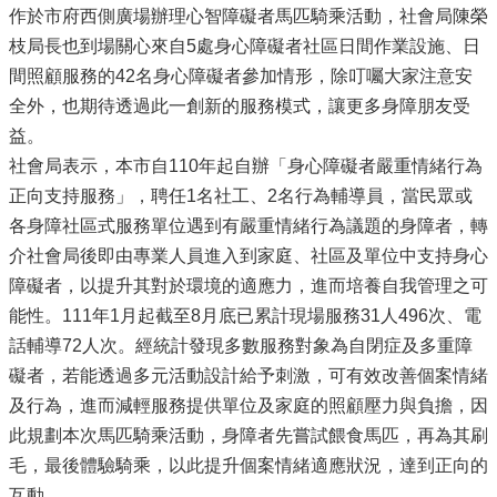
作於市府西側廣場辦理心智障礙者馬匹騎乘活動，社會局陳榮
枝局長也到場關心來自5處身心障礙者社區日間作業設施、日
間照顧服務的42名身心障礙者參加情形，除叮囑大家注意安
全外，也期待透過此一創新的服務模式，讓更多身障朋友受
益。
社會局表示，本市自110年起自辦「身心障礙者嚴重情緒行為
正向支持服務」，聘任1名社工、2名行為輔導員，當民眾或
各身障社區式服務單位遇到有嚴重情緒行為議題的身障者，轉
介社會局後即由專業人員進入到家庭、社區及單位中支持身心
障礙者，以提升其對於環境的適應力，進而培養自我管理之可
能性。111年1月起截至8月底已累計現場服務31人496次、電
話輔導72人次。經統計發現多數服務對象為自閉症及多重障
礙者，若能透過多元活動設計給予刺激，可有效改善個案情緒
及行為，進而減輕服務提供單位及家庭的照顧壓力與負擔，因
此規劃本次馬匹騎乘活動，身障者先嘗試餵食馬匹，再為其刷
毛，最後體驗騎乘，以此提升個案情緒適應狀況，達到正向的
互動。