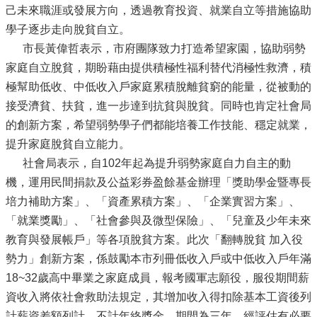
己未來職涯或發展方向，透過教育投資、就業自立等措施協助
學子逐步走向脫貧自立。
市長黃偉哲表示，市府團隊致力打造希望家園，協助弱勢
家庭自立脫貧，期盼藉由提供積極性福利替代消極性救濟，積
極幫助低收、中低收入戶家庭累積脫離貧窮的能量，從被動的
接受濟貧、扶貧，進一步達到抗貧與脫貧。同時也肯定社會局
的創新方案，希望弱勢學子們都能培養工作技能、穩定就業，
提升家庭脫貧自立能力。
社會局表示，自102年起為提升弱勢家庭自力自主的動
機，運用民間捐款及公益彩券盈餘基金辦理「獎助學金暨專長
培力補助方案」、「資產累積方案」、「企業實習方案」、
「就業獎勵」、「社會參與及微型保險」、「兒童及少年未來
教育與發展帳戶」等各項脫貧方案。此次「翻轉脫貧 加入役
勢力」創新方案，係鼓勵本市列冊低收入戶或中低收入戶年滿
18~32歲高中畢業之家庭成員，報考國軍志願役，服役期間薪
資收入將依社會救助法規定，其增加收入得扣除基本工資後列
計薪資差額列計，不計年終獎金，期間為三年，經評估有必要