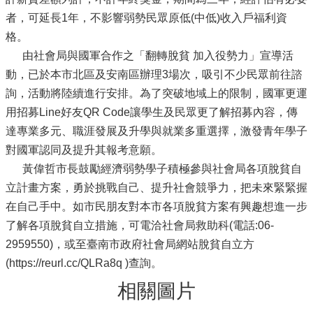
者，可延長1年，不影響弱勢民眾原低(中低)收入戶福利資
格。
由社會局與國軍合作之「翻轉脫貧 加入役勢力」宣導活
動，已於本市北區及安南區辦理3場次，吸引不少民眾前往諮
詢，活動將陸續進行安排。為了突破地域上的限制，國軍更運
用招募Line好友QR Code讓學生及民眾更了解招募內容，傳
達專業多元、職涯發展及升學與就業多重選擇，激發青年學子
對國軍認同及提升其報考意願。
黃偉哲市長鼓勵經濟弱勢學子積極參與社會局各項脫貧自
立計畫方案，勇於挑戰自己、提升社會競爭力，把未來緊緊握
在自己手中。如市民朋友對本市各項脫貧方案有興趣想進一步
了解各項脫貧自立措施，可電洽社會局救助科(電話:06-
2959550)，或至臺南市政府社會局網站脫貧自立方
(https://reurl.cc/QLRa8q )查詢。
相關圖片