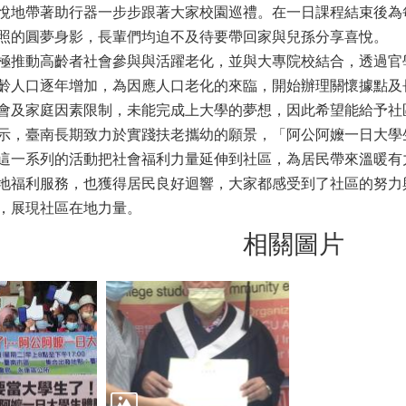
悅地帶著助行器一步步跟著大家校園巡禮。在一日課程結束後為
照的圓夢身影，長輩們均迫不及待要帶回家與兒孫分享喜悅。
極推動高齡者社會參與與活躍老化，並與大專院校結合，透過官
齡人口逐年增加，為因應人口老化的來臨，開始辦理關懷據點及
會及家庭因素限制，未能完成上大學的夢想，因此希望能給予社
示，臺南長期致力於實踐扶老攜幼的願景，「阿公阿嬤一日大學
這一系列的活動把社會福利力量延伸到社區，為居民帶來溫暖有
地福利服務，也獲得居民良好迴響，大家都感受到了社區的努力
，展現社區在地力量。
相關圖片