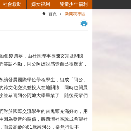
社會救助
婦女福利
兒童少年福利
首頁
新聞稿專區
推動銀髮圓夢，由社區理事長陳玄宗及關懷
們笑語不斷，阿公阿嬤說感覺自己很厲害，
永續發展國際學位學程學生，組成「阿公、
的跨文化交流並投入在地關懷，同時也開展
接並恭喜阿公阿嬤大學畢業了，隨後長輩們
們對於國際交流學生的雷鬼頭充滿好奇，用
生因為發音的關係，將西灣社區說成希望社
，而最高齡的81歲呂阿公，雖然行動不