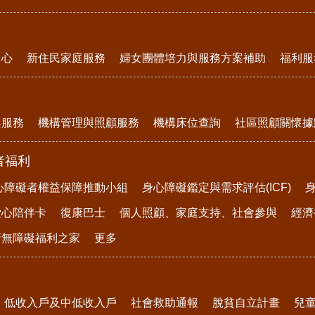
中心
新住民家庭服務
婦女團體培力與服務方案補助
福利服
與服務
機構管理與照顧服務
機構床位查詢
社區照顧關懷據
者福利
心障礙者權益保障推動小組
身心障礙鑑定與需求評估(ICF)
愛心陪伴卡
復康巴士
個人照顧、家庭支持、社會參與
經濟
府無障礙福利之家
更多
低收入戶及中低收入戶
社會救助通報
脫貧自立計畫
兒