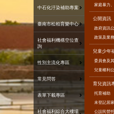
家庭暴力
中石化汙染補助專案
公開資訊
臺南市松柏育樂中心
政府資訊
政策及業
社會福利機構空位查
詢
兒童少年
委員會及
性別主流化專區
兒童權利公
常見問答
育兒資訊
托育補助
表單下載專區
未登記居
社會福利綜合大樓場
公設民營