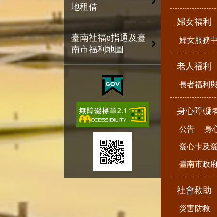
地租借
婦女福利
臺南社福e指通及臺
婦女服務
南市福利地圖
老人福利
長者福利
身心障礙
公告
身
愛心卡及
臺南市政
社會救助
災害防救