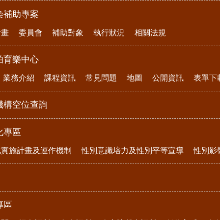
染補助專案
計畫
委員會
補助對象
執行狀況
相關法規
柏育樂中心
業務介紹
課程資訊
常見問題
地圖
公開資訊
表單下
機構空位查詢
化專區
化實施計畫及運作機制
性別意識培力及性別平等宣導
性別影
專區