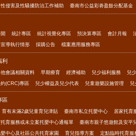
、性侵害及性騷擾防治工作補助
臺南市公益彩劵盈餘分配基金
公開
統計專區
統計視覺化專區
預決算專區
會計月報
務宣導執行情形
採購公告
檔案應用服務專區
福利
其他會議相關資料
早期療育
經濟補助
兒少福利服務
兒
約(CRC)專區
兒少權益及兒少代表
兒童遊樂設施管理
兒
專區
育有未滿2歲兒童育兒津貼
臺南市私立托嬰中心
居家托育
家托育服務或未立案托嬰中心通報單
臺南市親子悠遊館及安平
托嬰中心及社區公共托育家園
育兒指導方案
定點臨時托育服