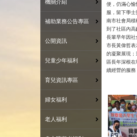
機關介紹
便，仍滿心愉
服，留下學士
南市社會局積
補助業務公告專區
到了社區內高
長輩早年因社
公開資訊
市長黃偉哲表
的凝聚展現；
兒童少年福利
區長年深根在
續經營的服務
育兒資訊專區
婦女福利
老人福利