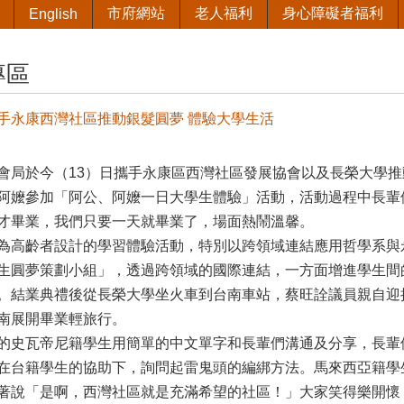
市府網站
老人福利
身心障礙者福利
English
專區
手永康西灣社區推動銀髮圓夢 體驗大學生活
會局於今（13）日攜手永康區西灣社區發展協會以及長榮大學
阿嬤參加「阿公、阿嬤一日大學生體驗」活動，活動過程中長輩
才畢業，我們只要一天就畢業了，場面熱鬧溫馨。
為高齡者設計的學習體驗活動，特別以跨領域連結應用哲學系與
生圓夢策劃小組」，透過跨領域的國際連結，一方面增進學生間
。結業典禮後從長榮大學坐火車到台南車站，蔡旺詮議員親自迎
南展開畢業輕旅行。
的史瓦帝尼籍學生用簡單的中文單字和長輩們溝通及分享，長輩
在台籍學生的協助下，詢問起雷鬼頭的編綁方法。馬來西亞籍學
著說「是啊，西灣社區就是充滿希望的社區！」大家笑得樂開懷