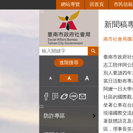
網站導覽
回首頁
市民信箱
跳到主要內容區塊
:::
:::
新聞稿
南市社會局攜
搜尋
臺南市政府社
進階搜尋
志工陪伴阿公
別人要讀四年
當日活動有專
阿嬤一日大學
社區的國際觀
坐著公車在台
:::
現場國際交流
防詐專區
著肢體語言及
區，理事長笑