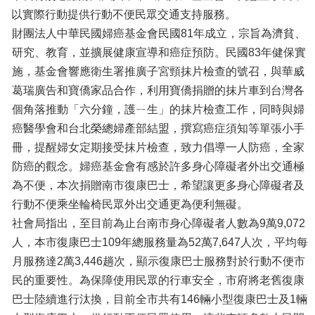
以實際行動提供行動不便民眾交通支持服務。
財團法人中華民國婦癌基金會民國81年成立，宗旨為濟貧、
研究、教育，並擴展健康宣導和癌症預防。民國83年健保實
施，基金會響應衛生署推廣子宮頸抹片檢查的號召，與華威
葛瑞廣告和寶僑家品合作，利用寶僑捐贈的抹片車到台灣各
個角落推動「六分鐘，護ㄧ生」的抹片檢查工作，同時與婦
癌醫學會和台北榮總婦產部結盟，撰寫癌症須知等單張小手
冊，提醒婦女定期接受抹片檢查，致力倡導一人防癌，全家
防癌的觀念。婦癌基金會有感於許多身心障礙者外出交通極
為不便，本次捐贈南市復康巴士，希望讓更多身心障礙者及
行動不便乘坐輪椅民眾外出交通更為便利無礙。
社會局指出，至目前為止台南市身心障礙者人數為9萬9,072
人，本市復康巴士109年總服務量為52萬7,647人次，平均每
月服務達2萬3,446趟次，顯示復康巴士服務對於行動不便市
民的重要性。為保障使用民眾的行車安全，市府將老舊復康
巴士陸續進行汰換，目前全市共有146輛小型復康巴士及1輛