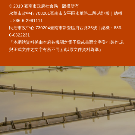
© 2019 臺南市政府社會局 版權所有
永華市政中心 708201臺南市安平區永華路二段6號7樓｜總機
︰886-6-2991111
民治市政中心 730204臺南市新營區府西路36號｜總機：886-
6-6322231
「本網站資料係由本府各機關之電子檔或書面文字登打製作,若
與正式文件之文字有所不同,仍以原文件資料為準」