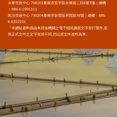
永華市政中心 708201臺南市安平區永華路二段6號7樓｜總機
︰886-6-2991111
民治市政中心 730204臺南市新營區府西路36號｜總機：886-
6-6322231
「本網站資料係由本府各機關之電子檔或書面文字登打製作,若
與正式文件之文字有所不同,仍以原文件資料為準」