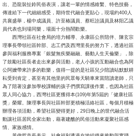
出、恐龍裝扯鈴民俗表演，讓老一輩的情感維繫、特色技藝，
傳達給下一代細細感受，期待世代融合更貼心，現場約400人
共襄盛舉，楊中成議員、許至椿議員、蔡旺詮議員及林阳乙議
員代表也到場同樂，場面十分熱鬧歡樂。
西灣社區在社會局的培力輔導、永康區公所陪伴、陳玄宗
理事長帶領社區幹部、志工們及西灣里長的努力下，透過社區
參與福利服務專案「銀髮無疾樂融融、藝動人生天倫樂」，除
了鼓勵社區長者走出來參與活動，老人小孩的互動融合也為阿
公阿嬤帶來許多的歡樂，值得一提的是社區兒少陪讀站默默耕
耘受到肯定，甚至有其他里的民眾每天騎車來當陪讀老師，只
為了陪著沒參加學校課輔的孩子們撰寫課後作業，也因為社區
眾人同心協力，西灣社區更獲得本(109)年第5屆的「健康社區
獎」榮耀。陳理事長與社區幹部更積極活絡社區，每個月積極
辦理各項活動，希望社區變得更好，29日晚上的世代融合活
動讓社區居民全家出動，藉著建醮的民俗活動來凝聚社區感
情、家族感情。
黃偉哲市長表示，社會福利透過在地組織來推動與實踐，