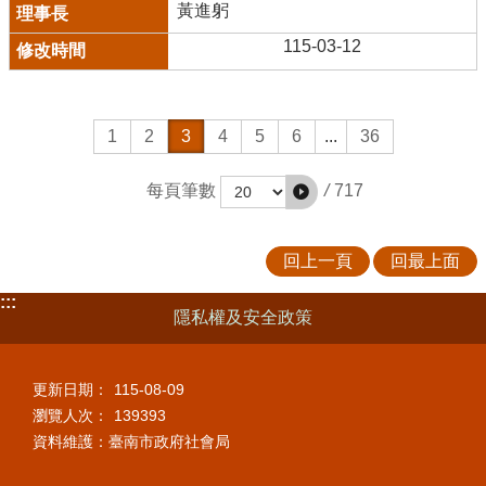
黃進躬
115-03-12
1
2
3
4
5
6
...
36
/
717
每頁筆數
回上一頁
回最上面
:::
隱私權及安全政策
更新日期：
115-08-09
瀏覽人次：
139393
資料維護：臺南市政府社會局