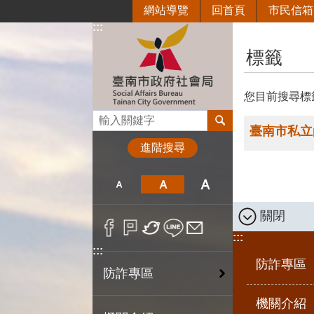
網站導覽
回首頁
市民信箱
跳到主要內容區塊
:::
:::
標籤
您目前搜尋標
搜尋
臺南市私立
進階搜尋
關閉
:::
:::
防詐專區
防詐專區
機關介紹