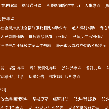
業務職掌
機關通訊錄
所屬機關(家防中心)
人事專區
員
公告專區
府社會局推展社會福利服務相關補助公告
老人福利補助
身心
及人民團體補助
推展志願服務工作補助
兒童少年福利補助
、性侵害及性騷擾防治工作補助
臺南市公益彩劵盈餘分配基金
公開
統計專區
統計視覺化專區
預決算專區
會計月報
務宣導執行情形
採購公告
檔案應用服務專區
福利
其他會議相關資料
早期療育
經濟補助
兒少福利服務
兒
約(CRC)專區
兒少權益及兒少代表
兒童遊樂設施管理
兒