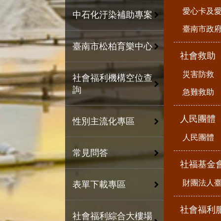
愛心卡及
中石化汙染補助專案
臺南市政
臺南市松柏育樂中心
社會救助
災害防救
社會福利機構空位查
詢
急難救助
人民團體
性別主流化專區
人民團體
常見問答
社福基金
財團法人
表單下載專區
社會福利
社會福利綜合大樓場