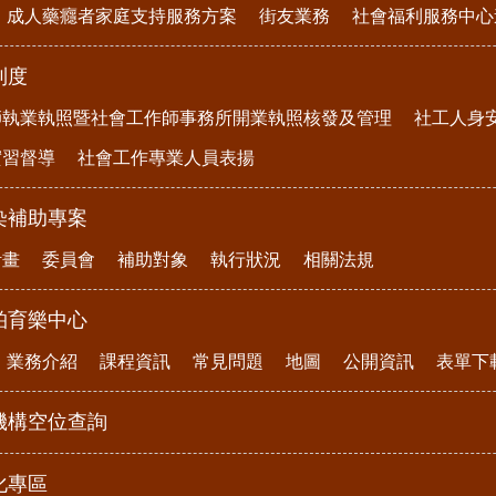
成人藥癮者家庭支持服務方案
街友業務
社會福利服務中心
制度
師執業執照暨社會工作師事務所開業執照核發及管理
社工人身
實習督導
社會工作專業人員表揚
染補助專案
計畫
委員會
補助對象
執行狀況
相關法規
柏育樂中心
業務介紹
課程資訊
常見問題
地圖
公開資訊
表單下
機構空位查詢
化專區