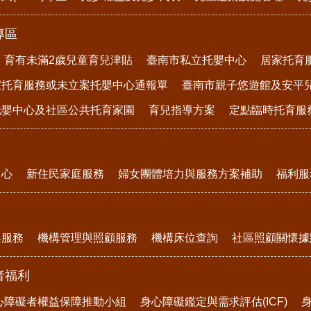
專區
育有未滿2歲兒童育兒津貼
臺南市私立托嬰中心
居家托育
家托育服務或未立案托嬰中心通報單
臺南市親子悠遊館及安平
托嬰中心及社區公共托育家園
育兒指導方案
定點臨時托育服
中心
新住民家庭服務
婦女團體培力與服務方案補助
福利服
與服務
機構管理與照顧服務
機構床位查詢
社區照顧關懷據
者福利
心障礙者權益保障推動小組
身心障礙鑑定與需求評估(ICF)