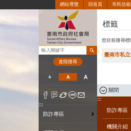
網站導覽
回首頁
市民信箱
跳到主要內容區塊
:::
:::
標籤
您目前搜尋標
搜尋
臺南市私立
進階搜尋
關閉
:::
:::
防詐專區
防詐專區
機關介紹