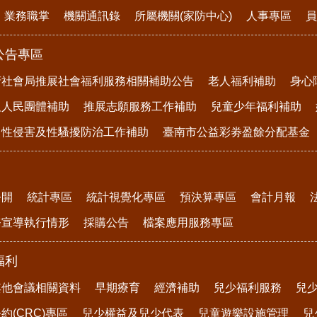
業務職掌
機關通訊錄
所屬機關(家防中心)
人事專區
員
公告專區
府社會局推展社會福利服務相關補助公告
老人福利補助
身心
及人民團體補助
推展志願服務工作補助
兒童少年福利補助
、性侵害及性騷擾防治工作補助
臺南市公益彩劵盈餘分配基金
公開
統計專區
統計視覺化專區
預決算專區
會計月報
務宣導執行情形
採購公告
檔案應用服務專區
福利
其他會議相關資料
早期療育
經濟補助
兒少福利服務
兒
約(CRC)專區
兒少權益及兒少代表
兒童遊樂設施管理
兒