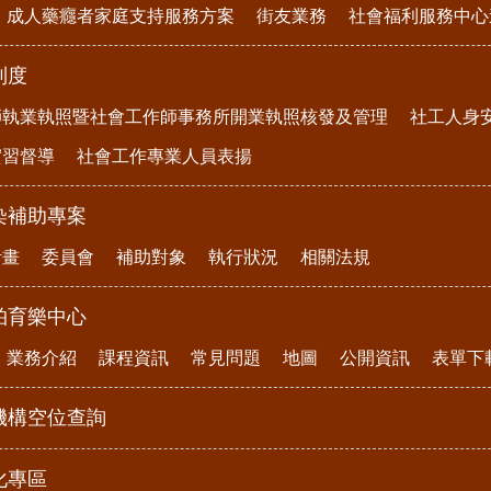
成人藥癮者家庭支持服務方案
街友業務
社會福利服務中心
制度
師執業執照暨社會工作師事務所開業執照核發及管理
社工人身
實習督導
社會工作專業人員表揚
染補助專案
計畫
委員會
補助對象
執行狀況
相關法規
柏育樂中心
業務介紹
課程資訊
常見問題
地圖
公開資訊
表單下
機構空位查詢
化專區