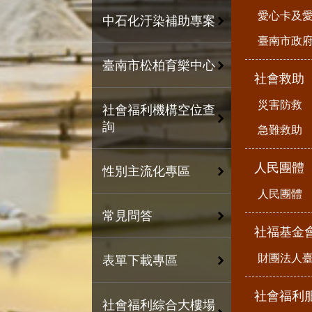
愛心卡及
中石化汙染補助專案
臺南市政
臺南市松柏育樂中心
社會救助
災害防救
社會福利機構空位查
詢
急難救助
人民團體
性別主流化專區
人民團體
常見問答
社福基金
財團法人
表單下載專區
社會福利
社會福利綜合大樓場