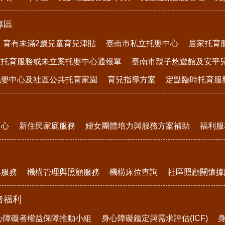
專區
育有未滿2歲兒童育兒津貼
臺南市私立托嬰中心
居家托育
家托育服務或未立案托嬰中心通報單
臺南市親子悠遊館及安平
托嬰中心及社區公共托育家園
育兒指導方案
定點臨時托育服
中心
新住民家庭服務
婦女團體培力與服務方案補助
福利服
與服務
機構管理與照顧服務
機構床位查詢
社區照顧關懷據
者福利
心障礙者權益保障推動小組
身心障礙鑑定與需求評估(ICF)